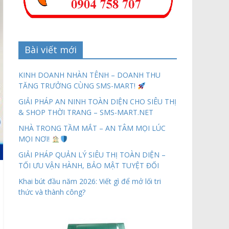
Bài viết mới
KINH DOANH NHÀN TÊNH – DOANH THU
TĂNG TRƯỞNG CÙNG SMS-MART!
GIẢI PHÁP AN NINH TOÀN DIỆN CHO SIÊU THỊ
& SHOP THỜI TRANG – SMS-MART.NET
NHÀ TRONG TẦM MẮT – AN TÂM MỌI LÚC
MỌI NƠI!
GIẢI PHÁP QUẢN LÝ SIÊU THỊ TOÀN DIỆN –
TỐI ƯU VẬN HÀNH, BẢO MẬT TUYỆT ĐỐI
Khai bút đầu năm 2026: Viết gì để mở lối tri
thức và thành công?