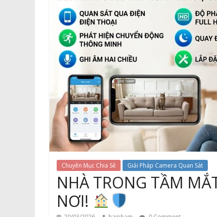
Chuyên Mục Chia Sẻ
Giải Pháp Camera Quan Sát
NHÀ TRONG TẦM MẮT
NƠI!
20/03/2026
haipham
0 Comment