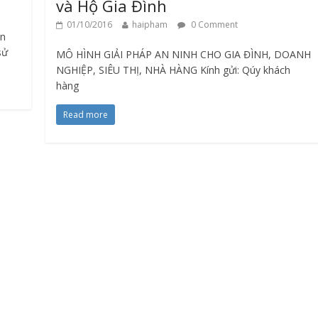
và Hộ Gia Đình
01/10/2016
haipham
0 Comment
ẫn
sử
MÔ HÌNH GIẢI PHÁP AN NINH CHO GIA ĐÌNH, DOANH
NGHIỆP, SIÊU THỊ, NHÀ HÀNG Kính gửi: Qúy khách
hàng
Read more