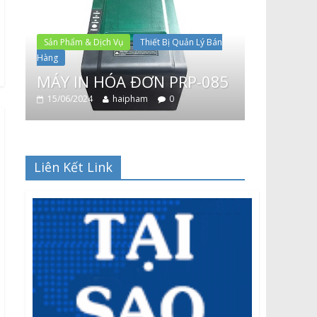
Sản Phẩm & Dịch Vụ
Thiết Bị Quản Lý Bán
Thiết Bị Quản Lý Bán
Hàng
Máy đọc mã vạch 2D ZOZ
 ĐƠN PRP-085
Z6000
pham
0
14/06/2024
haipham
0
Liên Kết Link