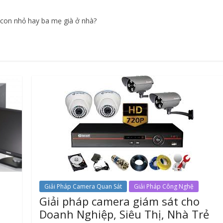
Giá Kệ Để Hàng
Sản Phẩm & Dịch Vụ
 con nhỏ hay ba mẹ già ở nhà?
Các loại kệ bày hàng tạp
Sản Phẩm & Dịch Vụ
hóa thông dụng
Hàng
10/06/2024
haipham
0
MÁY IN HÓA
15/06/2024
hai
Giải Pháp Camera Quan Sát
Giải Pháp Công Nghệ
Giải pháp camera giám sát cho
Doanh Nghiệp, Siêu Thị, Nhà Trẻ