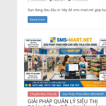
Giá Kệ Để Hà
Bạn đang đau đầu vì: Hãy để sms-mart.net giúp bạn
Các loại
hóa thô
Read more
10/06/2024
Chuyên Mục Chia Sẻ
Giải Pháp Phần Mềm SMS-MART
GIẢI PHÁP QUẢN LÝ SIÊU THỊ