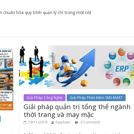
ng
Sản Phẩm & Dịch Vụ
 chuẩn hóa quy trình quản lý chỉ trong một nốt
 kệ bày hàng tạp
Sản Phẩm & Dịch Vụ
Thiết Bị Quản 
ng dụng
Hàng
haipham
0
MÁY IN HÓA ĐƠN PRP
15/06/2024
haipham
0
Giải Pháp Công Nghệ
Giải Pháp Phần Mềm SMS-MART
Giải pháp quản trị tổng thể ngành
thời trang và may mặc
19/11/2016
haipham
0 Comment