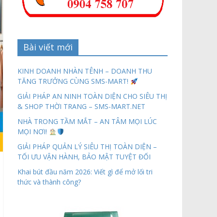
Bài viết mới
KINH DOANH NHÀN TÊNH – DOANH THU
TĂNG TRƯỞNG CÙNG SMS-MART!
GIẢI PHÁP AN NINH TOÀN DIỆN CHO SIÊU THỊ
& SHOP THỜI TRANG – SMS-MART.NET
NHÀ TRONG TẦM MẮT – AN TÂM MỌI LÚC
MỌI NƠI!
GIẢI PHÁP QUẢN LÝ SIÊU THỊ TOÀN DIỆN –
TỐI ƯU VẬN HÀNH, BẢO MẬT TUYỆT ĐỐI
Khai bút đầu năm 2026: Viết gì để mở lối tri
thức và thành công?