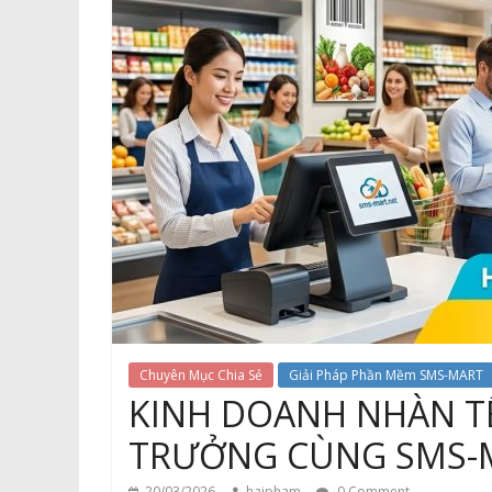
Chuyên Mục Chia Sẻ
Giải Pháp Phần Mềm SMS-MART
KINH DOANH NHÀN T
TRƯỞNG CÙNG SMS-
20/03/2026
haipham
0 Comment