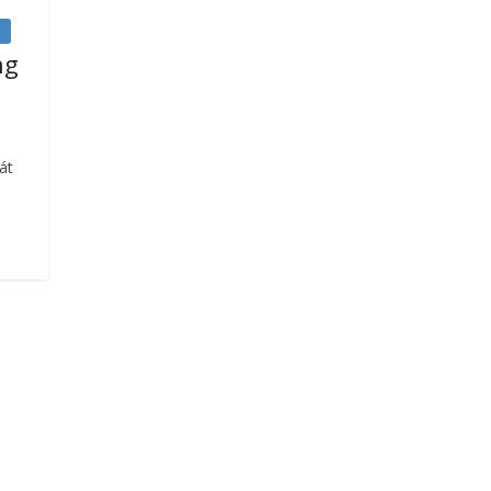
ng
át