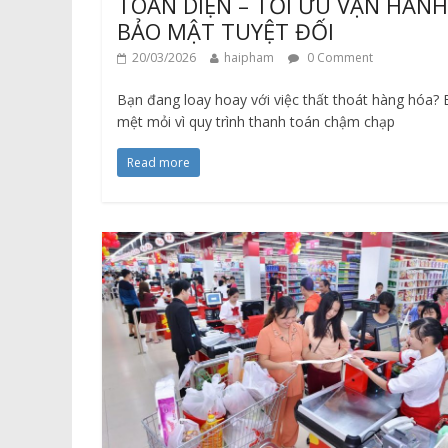
TOÀN DIỆN – TỐI ƯU VẬN HÀNH
BẢO MẬT TUYỆT ĐỐI
20/03/2026
haipham
0 Comment
Bạn đang loay hoay với việc thất thoát hàng hóa?
mệt mỏi vì quy trình thanh toán chậm chạp
Read more