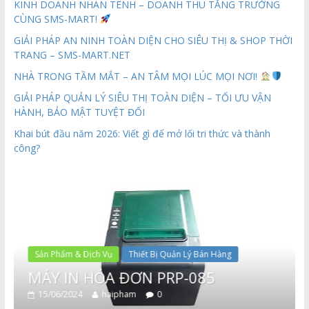
KINH DOANH NHÀN TÊNH – DOANH THU TĂNG TRƯỞNG
CÙNG SMS-MART!
GIẢI PHÁP AN NINH TOÀN DIỆN CHO SIÊU THỊ & SHOP THỜI
TRANG – SMS-MART.NET
NHÀ TRONG TẦM MẮT – AN TÂM MỌI LÚC MỌI NƠI!
GIẢI PHÁP QUẢN LÝ SIÊU THỊ TOÀN DIỆN – TỐI ƯU VẬN
HÀNH, BẢO MẬT TUYỆT ĐỐI
Khai bút đầu năm 2026: Viết gì để mở lối tri thức và thành
công?
Sản Phẩm & Dịch Vụ
Thiết Bị Quản Lý Bán Hàng
MÁY IN HÓA ĐƠN PRP-085
15/06/2024
haipham
0