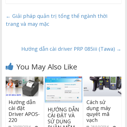
←
Giải pháp quản trị tổng thể ngành thời
trang và may mặc
Hướng dẫn cài driver PRP 085iii (Tawa)
→
You May Also Like
Hướng dẫn
Cách sử
cài đặt
dụng máy
HƯỚNG DẪN
Driver APOS-
quyét mã
CÀI ĐẶT VÀ
220
vạch
SỬ DỤNG
29/09/2016
28/10/2016