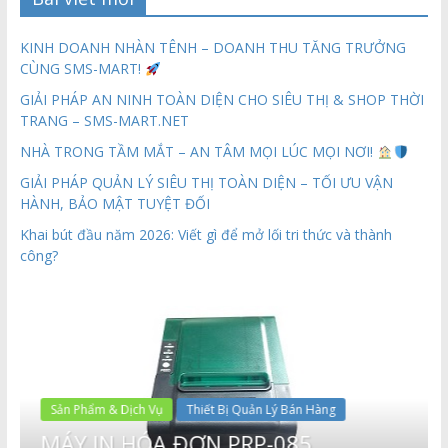
KINH DOANH NHÀN TÊNH – DOANH THU TĂNG TRƯỞNG
CÙNG SMS-MART!
GIẢI PHÁP AN NINH TOÀN DIỆN CHO SIÊU THỊ & SHOP THỜI
TRANG – SMS-MART.NET
NHÀ TRONG TẦM MẮT – AN TÂM MỌI LÚC MỌI NƠI!
GIẢI PHÁP QUẢN LÝ SIÊU THỊ TOÀN DIỆN – TỐI ƯU VẬN
HÀNH, BẢO MẬT TUYỆT ĐỐI
Khai bút đầu năm 2026: Viết gì để mở lối tri thức và thành
công?
Sản Phẩm & Dịch Vụ
Thiết Bị Quản Lý Bán Hàng
MÁY IN HÓA ĐƠN PRP-085