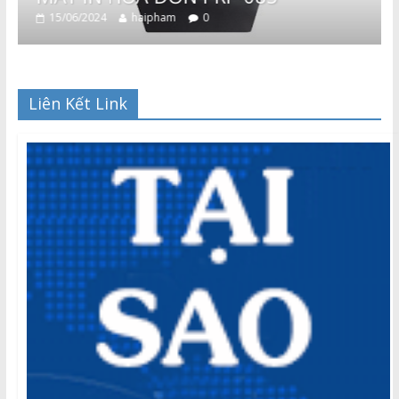
15/06/2024
haipham
0
Liên Kết Link