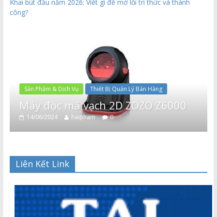
Khai bút đầu năm 2026: Viết gì để mở lối tri thức và thành
công?
Sản Phẩm & Dịch Vụ
Thiết Bị Quản Lý Bán Hàng
Máy đọc mã vạch 2D ZOZO Z6000
14/06/2024
haipham
0
Liên Kết Link