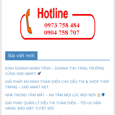
Bài viết mới
KINH DOANH NHÀN TÊNH – DOANH THU TĂNG TRƯỞNG
CÙNG SMS-MART!
GIẢI PHÁP AN NINH TOÀN DIỆN CHO SIÊU THỊ & SHOP THỜI
TRANG – SMS-MART.NET
NHÀ TRONG TẦM MẮT – AN TÂM MỌI LÚC MỌI NƠI!
GIẢI PHÁP QUẢN LÝ SIÊU THỊ TOÀN DIỆN – TỐI ƯU VẬN
HÀNH, BẢO MẬT TUYỆT ĐỐI