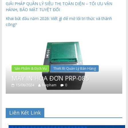
GIẢI PHÁP QUẢN LÝ SIÊU THỊ TOÀN DIỆN – TỐI ƯU VẬN
HÀNH, BẢO MẬT TUYỆT ĐỐI
Khai bút đầu năm 2026: Viết gì để mở lối tri thức và thành
công?
Sản Phẩm & Dịch Vụ
Thiết Bị Quản Lý Bán Hàng
MÁY IN HÓA ĐƠN PRP-085
15/06/2024
haipham
0
Liên Kết Link