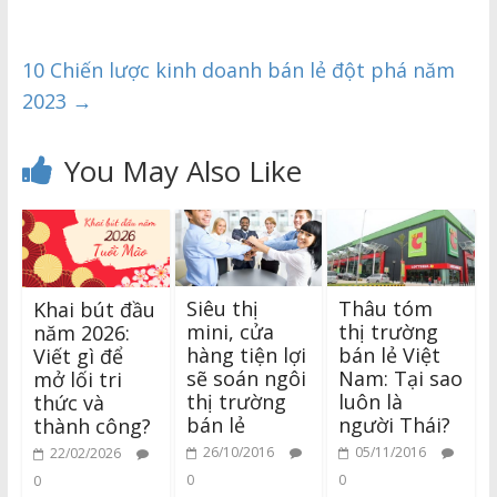
10 Chiến lược kinh doanh bán lẻ đột phá năm
2023
→
You May Also Like
Siêu thị
Thâu tóm
Khai bút đầu
mini, cửa
thị trường
năm 2026:
hàng tiện lợi
bán lẻ Việt
Viết gì để
sẽ soán ngôi
Nam: Tại sao
mở lối tri
thị trường
luôn là
thức và
bán lẻ
người Thái?
thành công?
26/10/2016
05/11/2016
22/02/2026
0
0
0