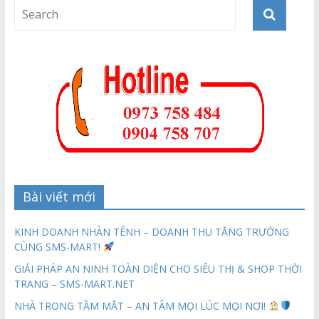
Bài viết mới
KINH DOANH NHÀN TÊNH – DOANH THU TĂNG TRƯỞNG
CÙNG SMS-MART!
GIẢI PHÁP AN NINH TOÀN DIỆN CHO SIÊU THỊ & SHOP THỜI
TRANG – SMS-MART.NET
NHÀ TRONG TẦM MẮT – AN TÂM MỌI LÚC MỌI NƠI!