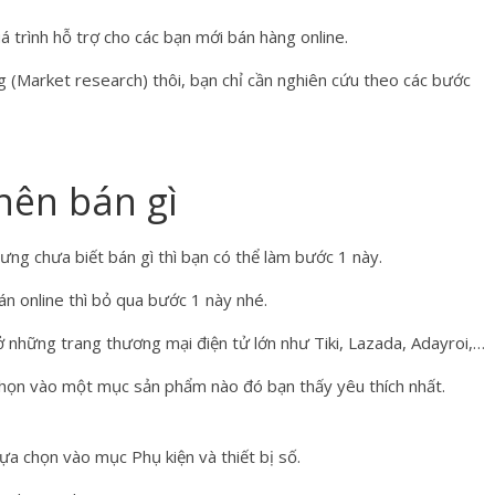
& Dịch Vụ
á trình hỗ trợ cho các bạn mới bán hàng online.
àng tạp
Sản Phẩm & Dịch Vụ
Thiết Bị Quản Lý Bán
H
ng (Market research) thôi, bạn chỉ cần nghiên cứu theo các bước
Hàng
0
MÁY IN HÓA ĐƠN PRP-085
15/06/2024
haipham
0
nên bán gì
ng chưa biết bán gì thì bạn có thể làm bước 1 này.
 online thì bỏ qua bước 1 này nhé.
những trang thương mại điện tử lớn như Tiki, Lazada, Adayroi,…
họn vào một mục sản phẩm nào đó bạn thấy yêu thích nhất.
lựa chọn vào mục Phụ kiện và thiết bị số.