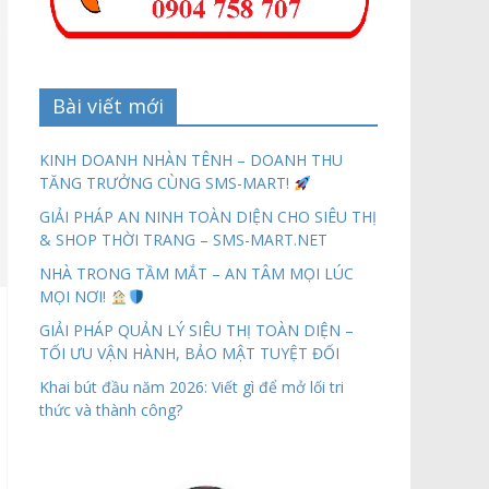
Bài viết mới
KINH DOANH NHÀN TÊNH – DOANH THU
TĂNG TRƯỞNG CÙNG SMS-MART!
GIẢI PHÁP AN NINH TOÀN DIỆN CHO SIÊU THỊ
& SHOP THỜI TRANG – SMS-MART.NET
NHÀ TRONG TẦM MẮT – AN TÂM MỌI LÚC
MỌI NƠI!
GIẢI PHÁP QUẢN LÝ SIÊU THỊ TOÀN DIỆN –
TỐI ƯU VẬN HÀNH, BẢO MẬT TUYỆT ĐỐI
Khai bút đầu năm 2026: Viết gì để mở lối tri
thức và thành công?