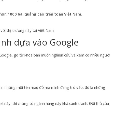
h
ơn
1000 b
ài
qu
ả
ng c
áo trên toàn Việt Nam.
với thị trường này tại Việt Nam.
anh dựa vào Google
n Google, gõ từ khoá bạn muốn nghiên cứu và xem có nhiều người
 ra, những mũi tên màu đỏ mà mình đang trỏ vào, đó là những
 này, thì chứng tỏ ngành hàng này khá cạnh tranh. Đối thủ của