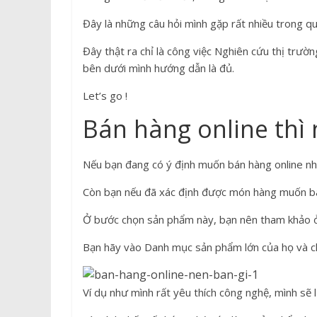
Giá Kệ Để Hàng
Sản Phẩm 
Đây là những câu hỏi mình gặp rất nhiều trong qu
Các loại kệ bày h
Đây thật ra chỉ là công việc Nghiên cứu thị trườ
hóa thông dụng
bên dưới mình hướng dẫn là đủ.
10/06/2024
haipham
Let’s go !
Bán hàng online thì 
Nếu bạn đang có ý định muốn bán hàng online như
Còn bạn nếu đã xác định được món hàng muốn bán
Ở bước chọn sản phẩm này, bạn nên tham khảo ở 
Bạn hãy vào Danh mục sản phẩm lớn của họ và c
Ví dụ như mình rất yêu thích công nghệ, mình sẽ 