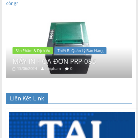
công?
Sản Phẩm & Dịch Vụ
Thiết Bị Quản Lý Bán Hàng
MÁY IN HÓA ĐƠN PRP-085
15/06/2024
haipham
0
Liên Kết Link