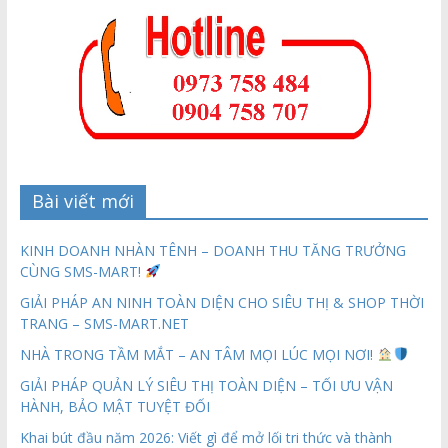
Bài viết mới
KINH DOANH NHÀN TÊNH – DOANH THU TĂNG TRƯỞNG
CÙNG SMS-MART!
GIẢI PHÁP AN NINH TOÀN DIỆN CHO SIÊU THỊ & SHOP THỜI
TRANG – SMS-MART.NET
NHÀ TRONG TẦM MẮT – AN TÂM MỌI LÚC MỌI NƠI!
GIẢI PHÁP QUẢN LÝ SIÊU THỊ TOÀN DIỆN – TỐI ƯU VẬN
HÀNH, BẢO MẬT TUYỆT ĐỐI
Khai bút đầu năm 2026: Viết gì để mở lối tri thức và thành