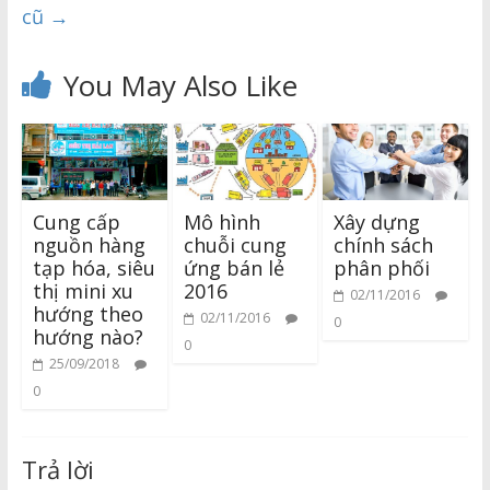
cũ
→
You May Also Like
Cung cấp
Mô hình
Xây dựng
nguồn hàng
chuỗi cung
chính sách
tạp hóa, siêu
ứng bán lẻ
phân phối
thị mini xu
2016
02/11/2016
hướng theo
02/11/2016
0
hướng nào?
0
25/09/2018
0
Trả lời