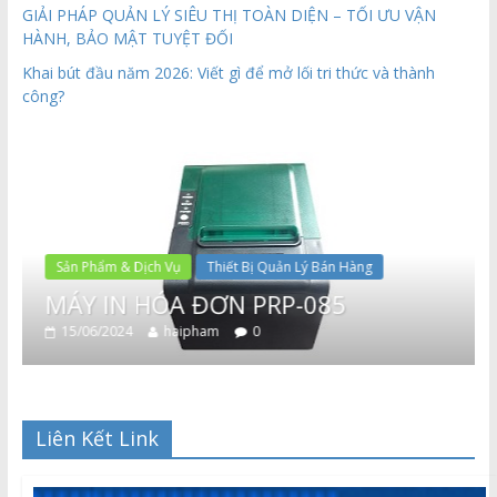
GIẢI PHÁP QUẢN LÝ SIÊU THỊ TOÀN DIỆN – TỐI ƯU VẬN
HÀNH, BẢO MẬT TUYỆT ĐỐI
Khai bút đầu năm 2026: Viết gì để mở lối tri thức và thành
công?
Sản Phẩm & Dịch Vụ
Thiết Bị Quản Lý Bán Hàng
MÁY IN HÓA ĐƠN PRP-085
15/06/2024
haipham
0
Liên Kết Link