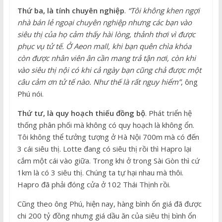
Thứ ba, là tính chuyên nghiệp
.
“Tôi không khen ngợi
nhà bán lẻ ngoại chuyên nghiệp nhưng các bạn vào
siêu thị của họ cảm thấy hài lòng, thảnh thơi vì được
phục vụ tử tế. Ở Aeon mall, khi bạn quên chìa khóa
còn được nhân viên ân cần mang trả tận nơi, còn khi
vào siêu thị nội có khi cả ngày bạn cũng chả được một
câu cảm ơn tử tế nào. Như thế là rất nguy hiểm”
, ông
Phú nói.
Thứ tư, là quy hoạch thiếu đồng bộ
. Phát triển hệ
thống phân phối mà không có quy hoạch là không ổn.
Tôi không thể tưởng tượng ở Hà Nội 700m mà có đến
3 cái siêu thị. Lotte đang có siêu thị rồi thì Hapro lại
cắm một cái vào giữa. Trong khi ở trong Sài Gòn thì cứ
1km là có 3 siêu thị. Chúng ta tự hại nhau mà thôi.
Hapro đã phải đóng cửa ở 102 Thái Thịnh rồi.
Cũng theo ông Phú, hiện nay, hàng bình ổn giá đã được
chi 200 tỷ đồng nhưng giá dầu ăn của siêu thị bình ổn