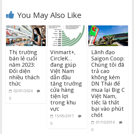
You May Also Like
Thị trường
Vinmart+,
Lãnh đạo
bán lẻ cuối
CircleK…
Saigon Coop:
năm 2023:
đang giúp
Chúng tôi đã
Đối diện
Việt Nam
trả cao
nhiều thách
dẫn đầu
không kém
thức
tăng trưởng
DN Thái để
cửa hàng
mua lại Big C
02/01/2024
tiện lợi
Việt Nam,
0
trong khu
tiếc là thất
vực
bại vào phút
chót
15/05/2017
01/10/2016
0
0