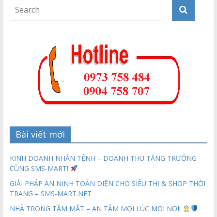
Bài viết mới
KINH DOANH NHÀN TÊNH – DOANH THU TĂNG TRƯỞNG
CÙNG SMS-MART!
GIẢI PHÁP AN NINH TOÀN DIỆN CHO SIÊU THỊ & SHOP THỜI
TRANG – SMS-MART.NET
NHÀ TRONG TẦM MẮT – AN TÂM MỌI LÚC MỌI NƠI!