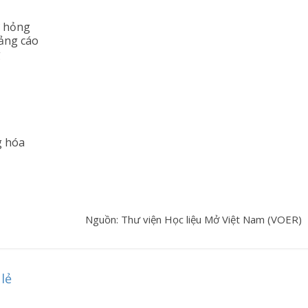
ư hỏng
ảng cáo
g
g hóa
Nguồn: Thư viện Học liệu Mở Việt Nam (VOER)
lẻ