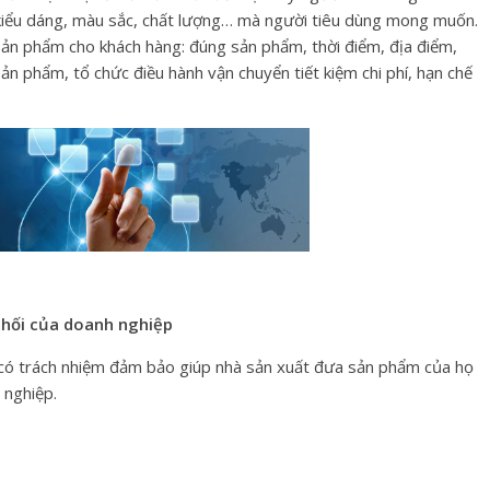
, kiểu dáng, màu sắc, chất lượng… mà người tiêu dùng mong muốn.
Sản Phẩm & Dịch Vụ
 sản phẩm cho khách hàng: đúng sản phẩm, thời điểm, địa điểm,
 bày hàng tạp
Sản Phẩm & Dịch Vụ
Thiết Bị Quản Lý Bá
n phẩm, tổ chức điều hành vận chuyển tiết kiệm chi phí, hạn chế
 dụng
Hàng
aipham
0
MÁY IN HÓA ĐƠN PRP-0
15/06/2024
haipham
0
phối của doanh nghiệp
 có trách nhiệm đảm bảo giúp nhà sản xuất đưa sản phẩm của họ
 nghiệp.