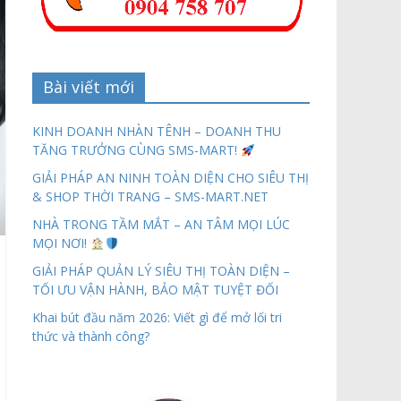
Bài viết mới
KINH DOANH NHÀN TÊNH – DOANH THU
TĂNG TRƯỞNG CÙNG SMS-MART!
GIẢI PHÁP AN NINH TOÀN DIỆN CHO SIÊU THỊ
& SHOP THỜI TRANG – SMS-MART.NET
NHÀ TRONG TẦM MẮT – AN TÂM MỌI LÚC
MỌI NƠI!
GIẢI PHÁP QUẢN LÝ SIÊU THỊ TOÀN DIỆN –
TỐI ƯU VẬN HÀNH, BẢO MẬT TUYỆT ĐỐI
Khai bút đầu năm 2026: Viết gì để mở lối tri
thức và thành công?