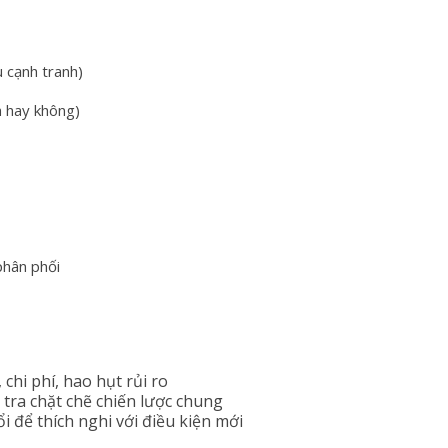
u cạnh tranh)
h hay không)
phân phối
 chi phí, hao hụt rủi ro
 tra chặt chẽ chiến lược chung
ổi để thích nghi với điều kiện mới