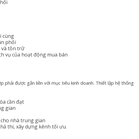
hối
i cùng
ân phối
 và tồn trữ
ịch vụ của hoạt động mua bán
p phải được gắn liền với mục tiêu kinh doanh. Thiết lập hệ thống
hóa cần đạt
ng gian
 cho nhà trung gian
hả thi, xây dựng kênh tối ưu.