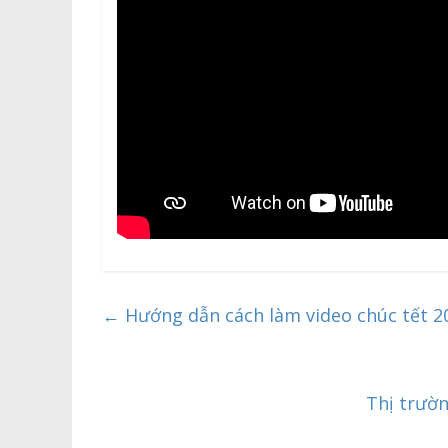
Giá Kệ Để 
Các loạ
hóa th
10/06/202
←
Hướng dẫn cách làm video chúc tết 2
Thị trườn