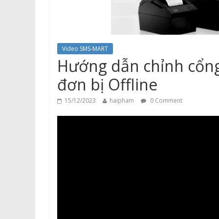
Video SMS-MART
Hướng dẫn chỉnh cổng
đơn bị Offline
15/12/2023
haipham
0 Comment