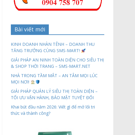
Bài viết mới
KINH DOANH NHÀN TÊNH – DOANH THU
TĂNG TRƯỞNG CÙNG SMS-MART!
GIẢI PHÁP AN NINH TOÀN DIỆN CHO SIÊU THỊ
& SHOP THỜI TRANG – SMS-MART.NET
NHÀ TRONG TẦM MẮT – AN TÂM MỌI LÚC
MỌI NƠI!
GIẢI PHÁP QUẢN LÝ SIÊU THỊ TOÀN DIỆN –
TỐI ƯU VẬN HÀNH, BẢO MẬT TUYỆT ĐỐI
Khai bút đầu năm 2026: Viết gì để mở lối tri
thức và thành công?