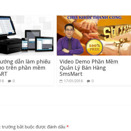
Hướng dẫn làm phiếu
Video Demo Phần Mềm
ho trên phần mềm
Quản Lý Bán Hàng
ART
SmsMart
018
0
17/01/2018
0
c trường bắt buộc được đánh dấu
*