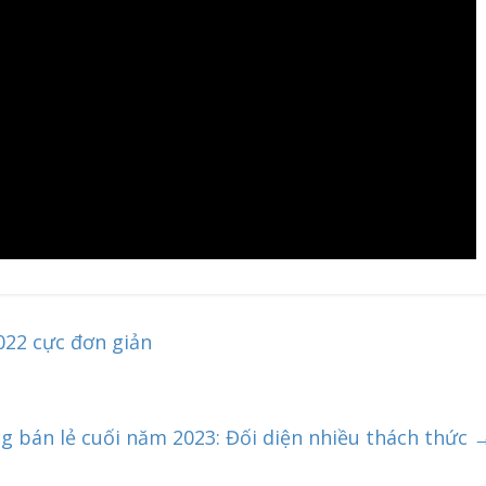
Hàng
Sản Phẩm & Dịch Vụ
i kệ bày hàng tạp
Sản Phẩm & Dịch Vụ
Thiết Bị Qu
ông dụng
Hàng
4
haipham
0
MÁY IN HÓA ĐƠN PR
15/06/2024
haipham
0
022 cực đơn giản
g bán lẻ cuối năm 2023: Đối diện nhiều thách thức