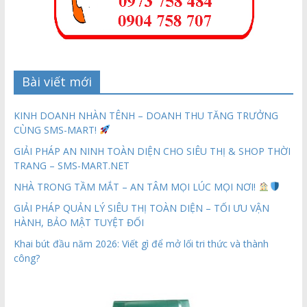
Bài viết mới
KINH DOANH NHÀN TÊNH – DOANH THU TĂNG TRƯỞNG
CÙNG SMS-MART!
GIẢI PHÁP AN NINH TOÀN DIỆN CHO SIÊU THỊ & SHOP THỜI
TRANG – SMS-MART.NET
NHÀ TRONG TẦM MẮT – AN TÂM MỌI LÚC MỌI NƠI!
GIẢI PHÁP QUẢN LÝ SIÊU THỊ TOÀN DIỆN – TỐI ƯU VẬN
HÀNH, BẢO MẬT TUYỆT ĐỐI
Khai bút đầu năm 2026: Viết gì để mở lối tri thức và thành
công?