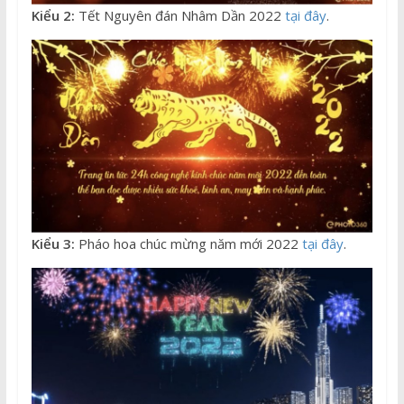
Kiểu 2:
Tết Nguyên đán Nhâm Dần 2022
tại đây
.
Kiểu 3:
Pháo hoa chúc mừng năm mới 2022
tại đây
.